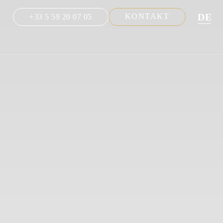
DE
KONTAKT
+33 5 59 20 07 05
NL
EN
FR
ES