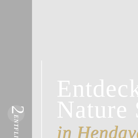
Entdeck
Nature 
2
ENTFLIEHEN
in Henday