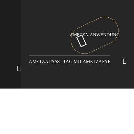
AMETZA-ANWENDUNG
AMETZA PASS
1 TAG MIT AMETZA
FAHRRADVER
Camping Hendaye, au Pays basque
>
Familiencampingplatz
Hendaye
>
Abende auf dem Campingplatz Hendaye