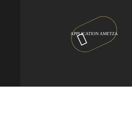
APPLICATION AMETZA
Camping Hendaye, au Pays basque
>
Locations de vacances
>
Location chalet Hendaye
Faites
votre
choix