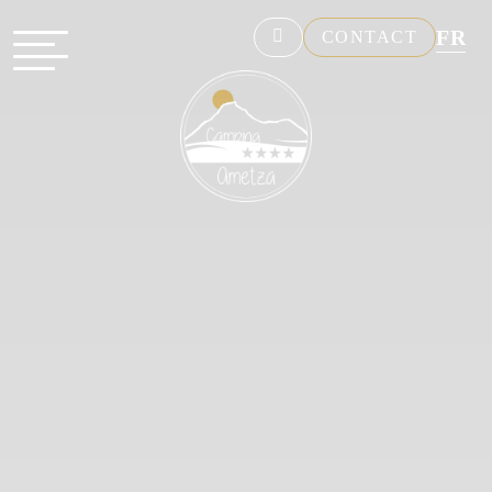
FR
CONTACT
NL
EN
DE
ES