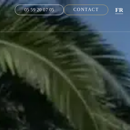
FR
CONTACT
05 59 20 07 05
NL
EN
DE
ES