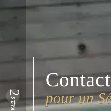
Contac
2
pour un Sé
S'ÉVADER