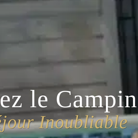
tez le Campi
jour Inoubliable