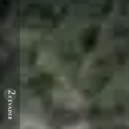
2
S'ÉVADER