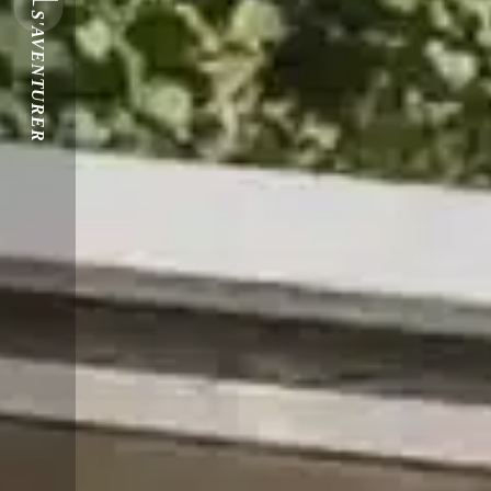
S'AVENTURER