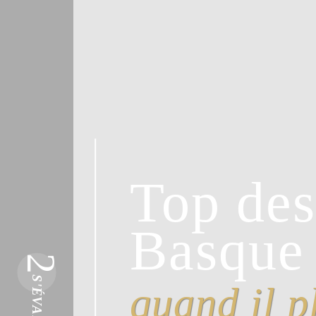
Top des
Basque
2
S'ÉVADER
quand il p