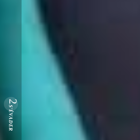
2
S'ÉVADER