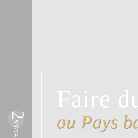
Faire d
2
au Pays b
S'ÉVADER