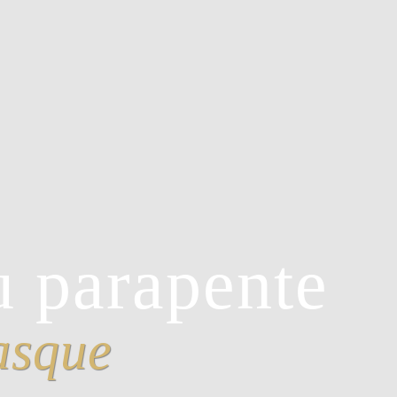
u parapente
asque