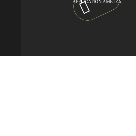
APPLICATION AMETZA
Camping Hendaye, au Pays basque
>
Week-end au Pays Basque
>
Week-end en amoureux au Pays basque
Passez un week-end en couple
au
Camping Ametza
Programmez une escapade amoureuse au