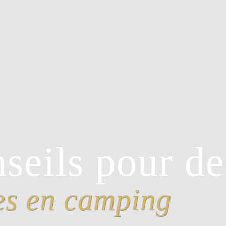
seils pour d
es en camping