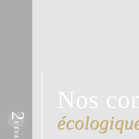
Nos con
2
écologiqu
S'ÉVADER