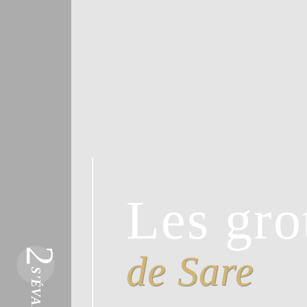
Les gro
2
de Sare
S'ÉVADER