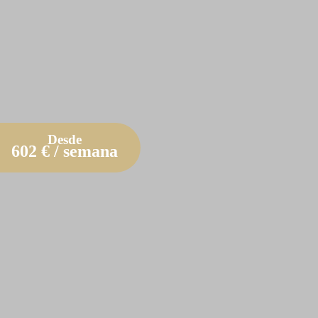
Desde
602
€ / semana