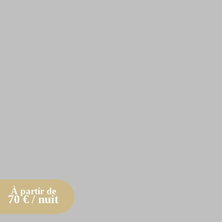
À partir de
70
€ / nuit