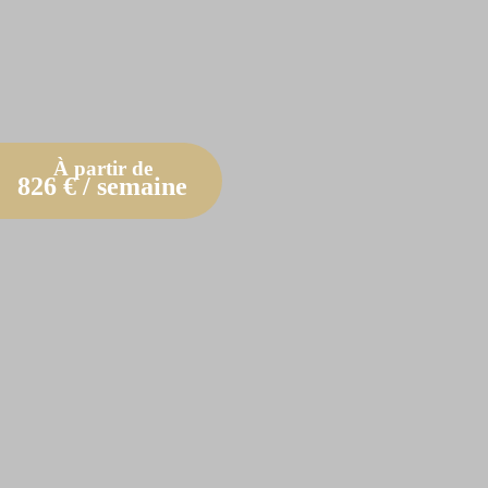
À partir de
826
€ / semaine