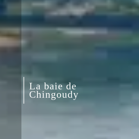
La baie de
Chingoudy