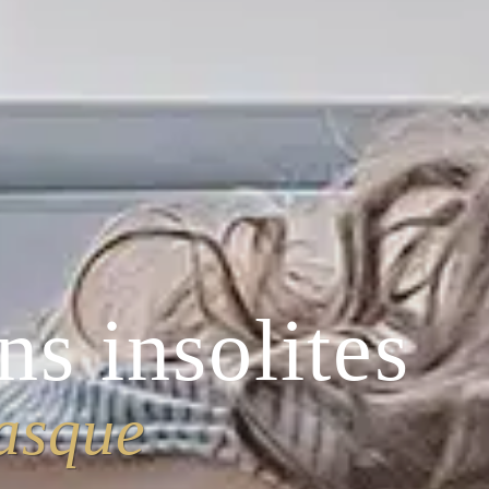
ns insolites
asque