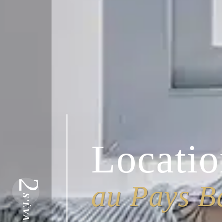
Locatio
2
au Pays B
S'ÉVADER