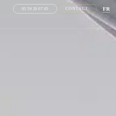
FR
CONTACT
05 59 20 07 05
NL
EN
DE
ES