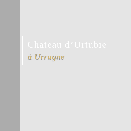
Chateau d’Urtubie
à Urrugne