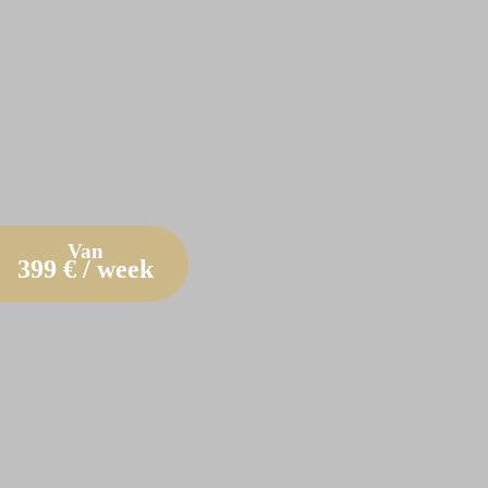
Van
399
€ / week