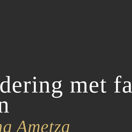
ering met fa
n
ng Ametza