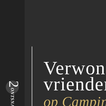
Verwond
vriende
2
ONTSNAPPEN
op Campi