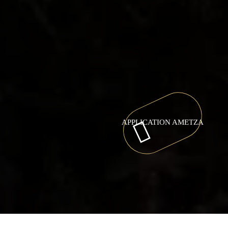
APPLICATION AMETZA
Camping Hendaye, au Pays basque
>
Tourisme Pays Basque
>