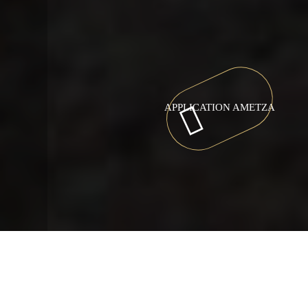
APPLICATION AMETZA
Camping Hendaye, au Pays basque
>
Tourisme Pays Basque
>
Le Col d’Ibardin