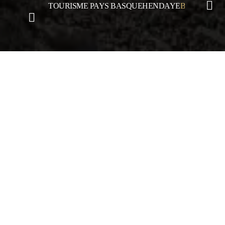
TOURISME PAYS BASQUE
HENDAYE
BORD DE M
Camping Hendaye, au Pays basque
>
Camping bord de mer
Pays-Basque
Entre l’océan Atlantique et
Pyrénées
Notre
camping à Hendaye
se situe en
bord de mer au Pays basque
, tout près de
l’Espagne.